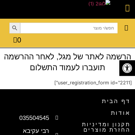
Search Button
Search
for:
0
טקסטיל לבית
מבצעים עד 70% הנחה
כלי בישול
פתרונות אחסון
הגשה ואירוח
הרשמה לאתר של מגל, לאחר ההרשמה
פתח סרגל נגישות
תועברו לעמוד התשלום
[user_registration_form id="2211"]
דף הבית
אודות
035504545
תקנון ומדיניות
החזרת מוצרים
רבי עקיבא