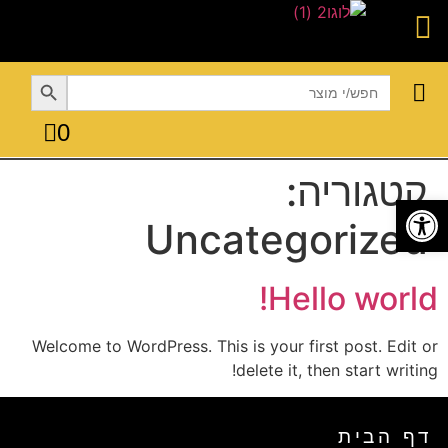
Search Button
Search
for:
0
טקסטיל לבית
מבצעים עד 70% הנחה
כלי בישול
פתרונות אחסון
הגשה ואירוח
קטגוריה:
פתח סרגל נגישות
Uncategorized
Hello world!
Welcome to WordPress. This is your first post. Edit or
delete it, then start writing!
דף הבית