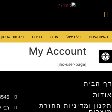
הגשה ואירוח
כלי בישול
אפיה
סכינים
פתרונות אחסון
My Account
פתח סרגל נגישות
[ihc-user-page]
דף הבית
אודות
4545
תקנון ומדיניות החזרת
רבי עקיב
מוצרים