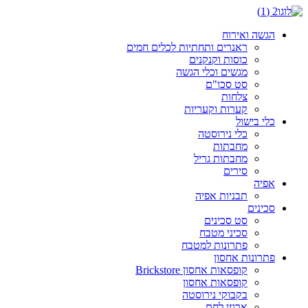
דלג
לתוכן
הגשה ואירוח
ראנרים ותחתיות לכלים חמים
כוסות וקנקנים
מגשים וכלי הגשה
סט סכו"ם
צלחות
קערות וקעריות
כלי בישול
כלי נירוסטה
מחבתות
מחבתות גריל
סירים
אפיה
תבניות אפיה
סכינים
סט סכינים
סכיני מטבח
פתרונות למטבח
פתרונות אחסון
קופסאות אחסון Brickstore
קופסאות אחסון
בקבוקי נירוסטה
ארגזי לחם