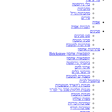
כלי נירוסטה
מחבתות
מחבתות גריל
סירים
אפיה
תבניות אפיה
סכינים
סט סכינים
סכיני מטבח
פתרונות למטבח
פתרונות אחסון
קופסאות אחסון Brickstore
קופסאות אחסון
בקבוקי נירוסטה
ארגזי לחם
מייבשי כלים
מעמדים למטבח
טקסטיל לבית
מגבות ג'קארד מעוצבות
מגבות חלקות 550 גר' למ"ר
מגבות מטבח
מפות שולחן
שמיכות וכריות
שמיכות חורף