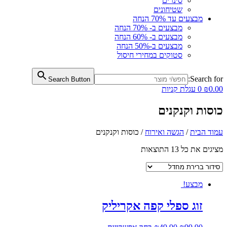
סינרים
שטיחונים
מבצעים עד 70% הנחה
מבצעים ב- 70% הנחה
מבצעים ב- 60% הנחה
מבצעים ב-50% הנחה
סטוקים במחירי חיסול
Search for:
Search Button
0.00
₪
0
עגלת קניות
כוסות וקנקנים
עמוד הבית
/
הגשה ואירוח
/ כוסות וקנקנים
מציגים את כל ⁦13⁩ התוצאות
מבצע!
זוג ספלי קפה אקריליק
המחיר
המחיר
למוצר