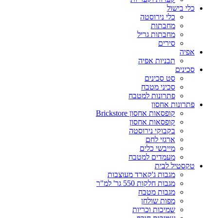
כלי בישול
כלי נירוסטה
מחבתות
מחבתות גריל
סירים
אפיה
תבניות אפיה
סכינים
סט סכינים
סכיני מטבח
פתרונות למטבח
פתרונות אחסון
קופסאות אחסון Brickstore
קופסאות אחסון
בקבוקי נירוסטה
ארגזי לחם
מייבשי כלים
מעמדים למטבח
טקסטיל לבית
מגבות ג'קארד מעוצבות
מגבות חלקות 550 גר' למ"ר
מגבות מטבח
מפות שולחן
שמיכות וכריות