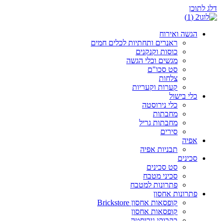
דלג לתוכן
הגשה ואירוח
ראנרים ותחתיות לכלים חמים
כוסות וקנקנים
מגשים וכלי הגשה
סט סכו"ם
צלחות
קערות וקעריות
כלי בישול
כלי נירוסטה
מחבתות
מחבתות גריל
סירים
אפיה
תבניות אפיה
סכינים
סט סכינים
סכיני מטבח
פתרונות למטבח
פתרונות אחסון
קופסאות אחסון Brickstore
קופסאות אחסון
בקבוקי נירוסטה