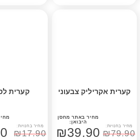
ריליק צבעוני
קערית לסלטים
₪
9.90
₪
39.90
₪
17.90