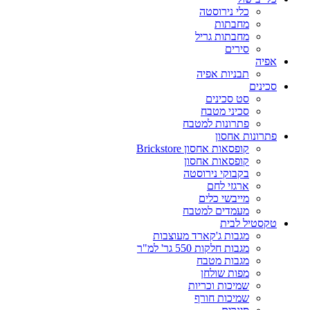
כלי נירוסטה
מחבתות
מחבתות גריל
סירים
אפיה
תבניות אפיה
סכינים
סט סכינים
סכיני מטבח
פתרונות למטבח
פתרונות אחסון
קופסאות אחסון Brickstore
קופסאות אחסון
בקבוקי נירוסטה
ארגזי לחם
מייבשי כלים
מעמדים למטבח
טקסטיל לבית
מגבות ג'קארד מעוצבות
מגבות חלקות 550 גר' למ"ר
מגבות מטבח
מפות שולחן
שמיכות וכריות
שמיכות חורף