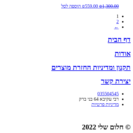
המחיר
המחיר
1,300.00
₪
559.00
₪
הוספה לסל
המקורי
הנוכחי
1
היה:
הוא:
2
₪559.00.
₪1,300.00.
←
דף הבית
אודות
תקנון ומדיניות החזרת מוצרים
יצירת קשר
035504545
רבי עקיבא 64 בני ברק
מדיניות פרטיות
© חלום שלי 2022