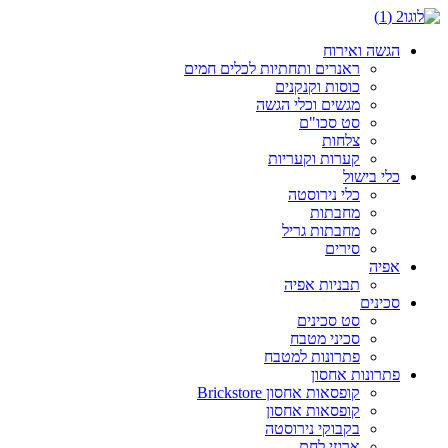
דלג
לתוכן
הגשה ואירוח
ראנרים ותחתיות לכלים חמים
כוסות וקנקנים
מגשים וכלי הגשה
סט סכו"ם
צלחות
קערות וקעריות
כלי בישול
כלי נירוסטה
מחבתות
מחבתות גריל
סירים
אפיה
תבניות אפיה
סכינים
סט סכינים
סכיני מטבח
פתרונות למטבח
פתרונות אחסון
קופסאות אחסון Brickstore
קופסאות אחסון
בקבוקי נירוסטה
ארגזי לחם