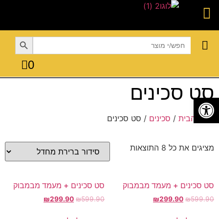
Search Button
Search
for:
0
טקסטיל לבית
מבצעים עד 70% הנחה
כלי בישול
פתרונות אחסון
הגשה ואירוח
סט סכינים
פתח סרגל נגישות
עמוד הבית
/
סכינים
/ סט סכינים
מציגים את כל ⁦8⁩ התוצאות
סט סכינים + מעמד מבמבוק
סט סכינים + מעמד מבמבוק
₪
299.90
₪
599.90
₪
299.90
₪
599.90