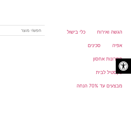
Search Button
Search
הגשה ואירוח
כלי בישול
for:
אפיה
סכינים
פתח סרגל נגישות
פתרונות אחסון
טקסטיל לבית
מבצעים עד 70% הנחה