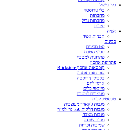
כלי בישול
כלי נירוסטה
מחבתות
מחבתות גריל
סירים
אפיה
תבניות אפיה
סכינים
סט סכינים
סכיני מטבח
פתרונות למטבח
פתרונות אחסון
קופסאות אחסון Brickstore
קופסאות אחסון
בקבוקי נירוסטה
ארגזי לחם
מייבשי כלים
מעמדים למטבח
טקסטיל לבית
מגבות ג'קארד מעוצבות
מגבות חלקות 550 גר' למ"ר
מגבות מטבח
מפות שולחן
שמיכות וכריות