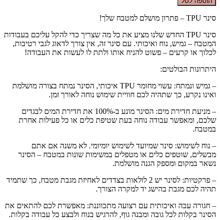
הוספה לסל
סינר TPU – פתרון מושלם למטבח שלך!
סינר TPU החדש שלנו מציע את כל מה שצריך כדי להקל עליכם בעבודות
המטבח – גמיש, נוח ואיכותי. עם סינר זה, אין צורך לדאוג לגבי רטיבות,
לכלוך או קרעים – פשוט להניח אותו ולתת לו לעשות את העבודה!
היתרונות הבולטים:
– גמיש ונמתח: עשוי מחומר TPU איכותי, הסינר נמתח בצורה מושלמת
ואינו נקרע, כך שתהיה לכם חוויית שימוש נוחה לאורך זמן.
– מניעת חדירת מים: הסינר מונע ב-100% את חדירת המים לבגדים
שלכם, ומאפשר עבודה נוחה בעת שטיפת כלים או כל פעילות אחרת
במטבח.
– נוח לשימוש: סינר שמיועד לשימוש יומיומי. לא משנה אם אתם
מבשלים, שוטפים כלים או מטפלים במשימות שונות במטבח – הסינר
נשאר במקום ומספק הגנה מושלמת.
– פרקטיות: לסינר יש 2 לולאות בצדדים לאחיזת מגבת מטבח, כך שתמיד
תהיה לכם מגבת בהישג יד למקרה הצורך.
– חגורה עבה ואיכותית עם רצועה מתכווננת: מאפשרת לכם להתאים את
הסינר בקלות לכל גובה ומבנה גוף, להרגיש בנוח ולבצע כל עבודה בקלות.