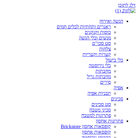
דלג לתוכן
הגשה ואירוח
ראנרים ותחתיות לכלים חמים
כוסות וקנקנים
מגשים וכלי הגשה
סט סכו"ם
צלחות
קערות וקעריות
כלי בישול
כלי נירוסטה
מחבתות
מחבתות גריל
סירים
אפיה
תבניות אפיה
סכינים
סט סכינים
סכיני מטבח
פתרונות למטבח
פתרונות אחסון
קופסאות אחסון Brickstore
קופסאות אחסון
בקבוקי נירוסטה