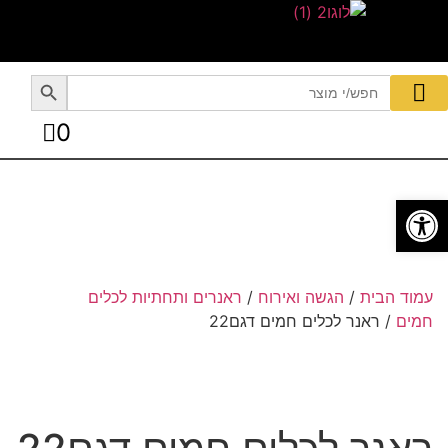
Search Button
Search
for:
0
טקסטיל לבית
מבצעים עד 70% הנחה
כלי בישול
פתרונות אחסון
הגשה ואירוח
פתח סרגל נגישות
עמוד הבית
/
הגשה ואירוח
/
ראנרים ותחתיות לכלים
חמים
/ ראנר לכלים חמים דגם22